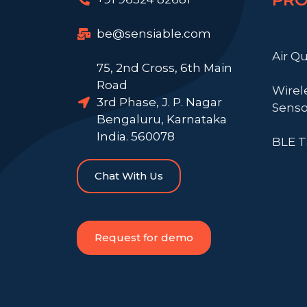
be@sensiable.com
Air Qu
75, 2nd Cross, 6th Main
Road
Wirel
3rd Phase, J. P. Nagar
Senso
Bengaluru, Karnataka
India. 560078
BLE T
Chat With Us
Request for demo