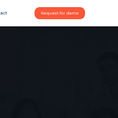
act
Request for demo