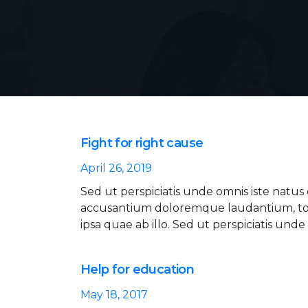
Fight for right cause
April 26, 2019
Sed ut perspiciatis unde omnis iste natus
accusantium doloremque laudantium, t
ipsa quae ab illo. Sed ut perspiciatis unde 
Help for education
May 18, 2017