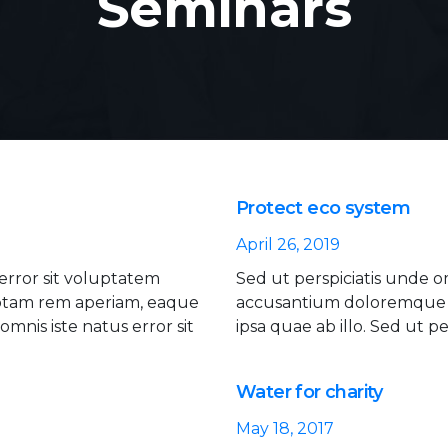
Seminars
Protect eco system
April 26, 2019
 error sit voluptatem
Sed ut perspiciatis unde o
otam rem aperiam, eaque
accusantium doloremque 
omnis iste natus error sit
ipsa quae ab illo. Sed ut pe
Water for charity
May 18, 2017