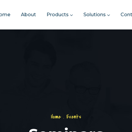
ome
About
Products
Solutions
Cont
Home
.
Events